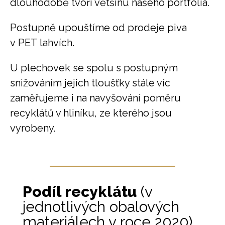
dlouhodobě tvoří většinu našeho portfolia.
Postupně upouštíme od prodeje piva
v PET lahvích.
U plechovek se spolu s postupným
snižováním jejich tloušťky stále víc
zaměřujeme i na navyšování poměru
recyklátů v hliníku, ze kterého jsou
vyrobeny.
Podíl recyklátu
(v
jednotlivých obalových
materiálech v roce 2020)